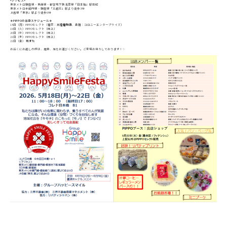
<アクセス>
東京メトロ銀座線・東西線・都営地下鉄浅草線「日本橋」駅直結

東京メトロ半蔵門線・銀座線「三越前」駅より徒歩3分

JR各線「東京」駅より徒歩6分

18日（月）PIPPOセレクト〔椿茶：
三陸椿物語
、素麺：コロニーエンタープライズ〕

19日（火）PIPPOセレクト〔同上〕

20日（水）PIPPOセレクト〔同上〕

21日（木）PIPPOセレクト〔同上〕

22日（金） 
花すた
お近くにお越しの際は、是非、足をお運びください。
ご来場お待ちしております！✨
