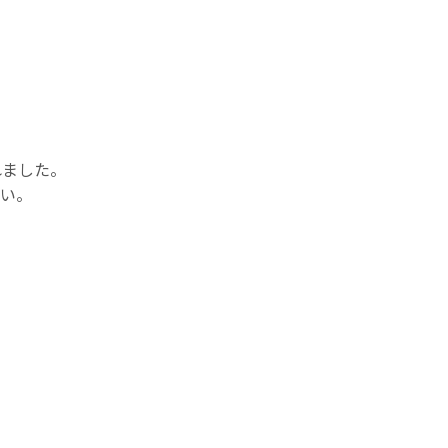
。
ました。

い。
